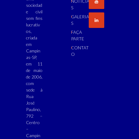
NOTÍCIA
sociedad
S
e civil
GALERIA
sem fins
S
lucrativ
os,
FAÇA
criada
PARTE
em
CONTAT
Campin
O
as-SP,
em 11
de maio
de 2006,
com
sede à
Rua
José
Paulino,
792 –
Centro
–
Campin