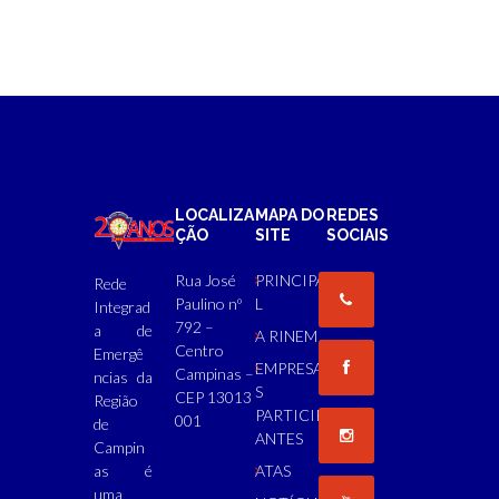
LOCALIZA
MAPA DO
REDES
ÇÃO
SITE
SOCIAIS
Rua José
PRINCIPA
Rede
Paulino nº
L
Integrad
792 –
a de
A RINEM
Centro
Emergê
EMPRESA
Campinas –
ncias da
S
CEP 13013
Região
PARTICIP
001
de
ANTES
Campin
as é
ATAS
uma