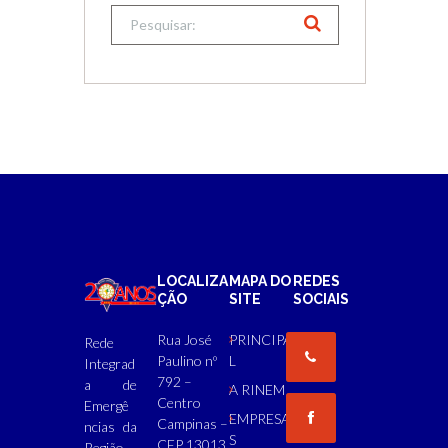
LOCALIZA
MAPA DO
REDES
ÇÃO
SITE
SOCIAIS
Rua José
PRINCIPA
Rede
Paulino nº
L
Integrad
792 –
a de
A RINEM
Centro
Emergê
EMPRESA
Campinas –
ncias da
S
CEP 13013
Região