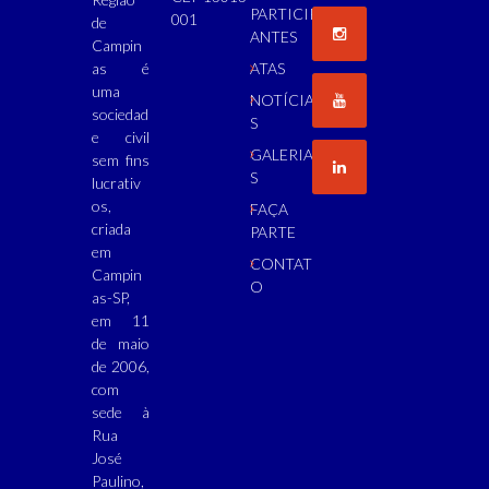
PARTICIP
001
de
ANTES
Campin
as é
ATAS
uma
NOTÍCIA
sociedad
S
e civil
GALERIA
sem fins
S
lucrativ
os,
FAÇA
criada
PARTE
em
CONTAT
Campin
O
as-SP,
em 11
de maio
de 2006,
com
sede à
Rua
José
Paulino,