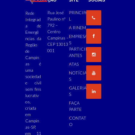
ÇÃO
SITE
SOCIAIS
Rua José
PRINCIPA
Rede
Paulino nº
L
Integrad
792 –
a de
A RINEM
Centro
Emergê
EMPRESA
Campinas –
ncias da
S
CEP 13013
Região
PARTICIP
001
de
ANTES
Campin
as é
ATAS
uma
NOTÍCIA
sociedad
S
e civil
GALERIA
sem fins
S
lucrativ
os,
FAÇA
criada
PARTE
em
CONTAT
Campin
O
as-SP,
em 11