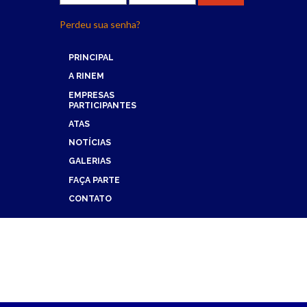
Perdeu sua senha?
Maybe you mean: 'home-2' or 'home-21' or 'home-22' or 'home-23' or 
PRINCIPAL
A RINEM
EMPRESAS
PARTICIPANTES
ATAS
NOTÍCIAS
GALERIAS
FAÇA PARTE
CONTATO