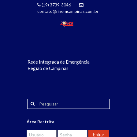
(19) 3739-3046
contato@rinemcampinas.com.br
Rede Integrada de Emergência
Região de Campinas
Área Restrita
Banners Erro: Slider with alias
home-3
not found.